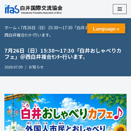
コ
ン
ホーム
»
7月26日（日）15:30～17:30「白井おしゃべりカフェ」＠
Language »
テ
西白井複合ｾﾝﾀｰ行います。
ン
ツ
7月26日（日）15:30～17:30「白井おしゃべりカ
へ
フェ」＠西白井複合ｾﾝﾀｰ行います。
ス
キ
2026.07.09
お知らせ
ッ
プ