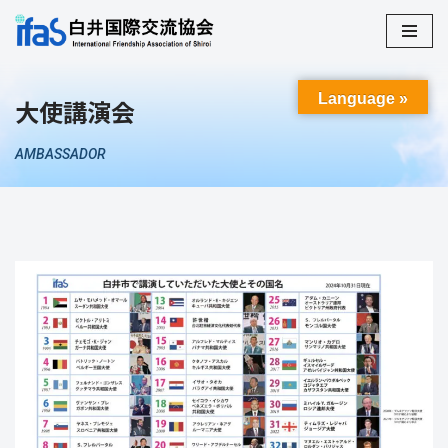
コ
ン
Language »
大使講演会
テ
ン
ツ
AMBASSADOR
へ
ス
キ
ッ
プ